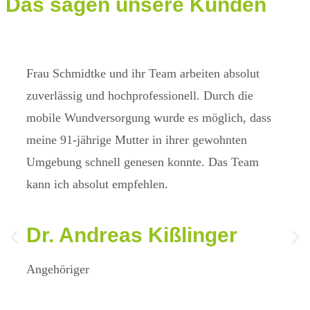
Das sagen
unsere Kunden
Frau Schmidtke und ihr Team arbeiten absolut
Was 
zuverlässig und hochprofessionell. Durch die
der B
mobile Wundversorgung wurde es möglich, dass
WundC
meine 91-jährige Mutter in ihrer gewohnten
echte
Umgebung schnell genesen konnte. Das Team
was s
kann ich absolut empfehlen.
wirkl
Haut
Dr. Andreas Kißlinger
He
Angehöriger
Patie