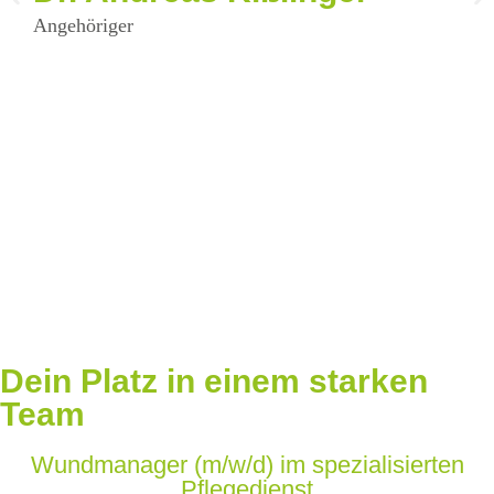
H
Angehöriger
Pati
Dein Platz
in einem starken
Team
Wundmanager (m/w/d) im spezialisierten
Pflegedienst