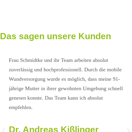
Das sagen
unsere Kunden
Frau Schmidtke und ihr Team arbeiten absolut
Was
zuverlässig und hochprofessionell. Durch die mobile
der 
Wundversorgung wurde es möglich, dass meine 91-
Wun
jährige Mutter in ihrer gewohnten Umgebung schnell
ech
genesen konnte. Das Team kann ich absolut
was
empfehlen.
wirk
Hau
Dr. Andreas Kißlinger