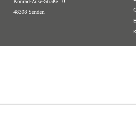
Konrad-Zuse-Straße 10
48308 Senden
B
K