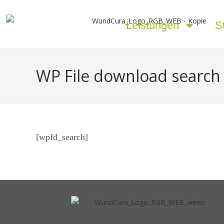
Leistungen
S
WP File download search
[wpfd_search]