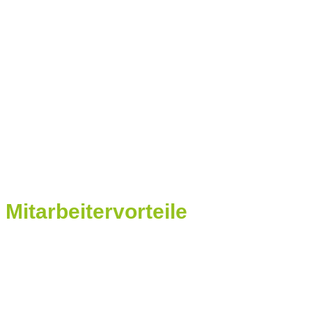
Me
Pfleg
Mitarbeitervorteile