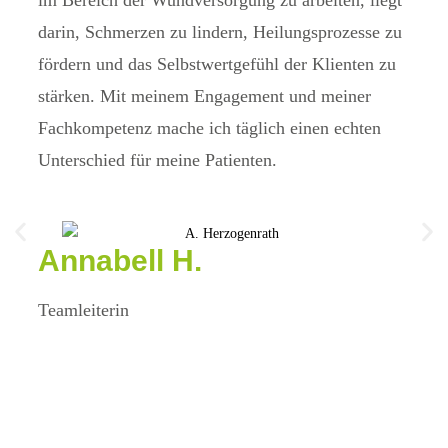
im Bereich der Wundversorgung zu arbeiten, liegt
respe
darin, Schmerzen zu lindern, Heilungsprozesse zu
gute
fördern und das Selbstwertgefühl der Klienten zu
Best
stärken. Mit meinem Engagement und meiner
Fachkompetenz mache ich täglich einen echten
Unterschied für meine Patienten.
Annabell H.
Teamleiterin