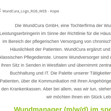
Die WundCura GmbH, eine Tochterfirma der Wund
Leistungserbringerin im Sinne der Richtlinie für die Häu
im Bereich der pflegerischen Versorgung von chronisc
Häuslichkeit der Patienten. WundCura ergänzt und u
klassischen Pflegedienste. Unsere Wundversorger sind 
ihren Sitz in Senden in Westfalen und übernimmt zent
Buchhaltung und IT. Die Palette unserer Tätigkeite
Patienten, über die Kommunikation mit ihren Angehörige
den Krankenkassen. Aber bei allem, was wir tun, steh
wir möchten ihnen ein Stück Leb
Wundmanager (m/w/d) im spez