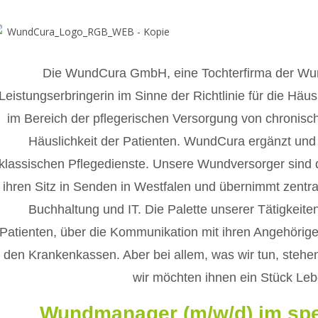
Die WundCura GmbH, eine Tochterfirma der Wund
Leistungserbringerin im Sinne der Richtlinie für die Häu
im Bereich der pflegerischen Versorgung von chronisc
Häuslichkeit der Patienten. WundCura ergänzt und u
klassischen Pflegedienste. Unsere Wundversorger sind 
ihren Sitz in Senden in Westfalen und übernimmt zent
Buchhaltung und IT. Die Palette unserer Tätigkeite
Patienten, über die Kommunikation mit ihren Angehörige
den Krankenkassen. Aber bei allem, was wir tun, steh
wir möchten ihnen ein Stück Leb
Wundmanager (m/w/d) im spez